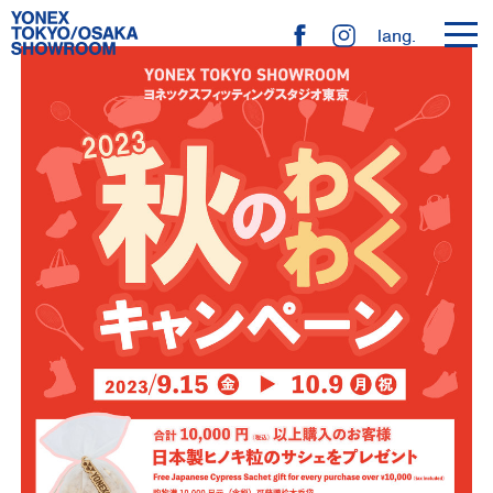
toggl
lang.
navig