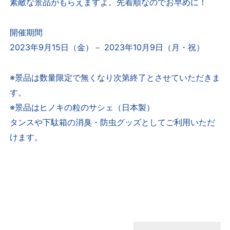
素敵な景品がもらえますよ。先着順なのでお早めに！
開催期間
2023
年
9
月
15
日（金）－
2023
年
10
月
9
日（月・祝）
※景品は数量限定で無くなり次第終了とさせていただきま
E
す。
※景品はヒノキの粒のサシェ（日本製）
VENT
タンスや下駄箱の消臭・防虫グッズとしてご利用いただ
けます。