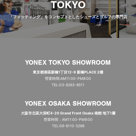
TOKYO
「フィッティング」をコンセプトとしたシューズとゴルフの専門店
YONEX TOKYO SHOWROOM
東京都港區新橋1丁目12-9 新橋PLACE 2樓
營業時間:AM11:00-PM8:00
TEL:03-6263-8511
YONEX OSAKA SHOWROOM
大阪市北區大深町4-20 Grand Front Osaka 南館 地下1層
營業時間：AM11:00-PM9:00
TEL:06-6110-5266