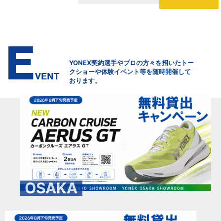
E
YONEX契約選手やプロの方々を招いたトー
クショーや体験イベント等を随時開催して
VENT
おります。
OSAKA