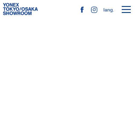
toggl
lang.
navig