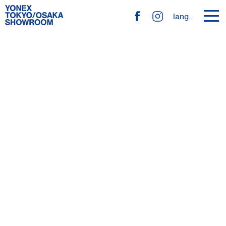
toggl
lang.
navig