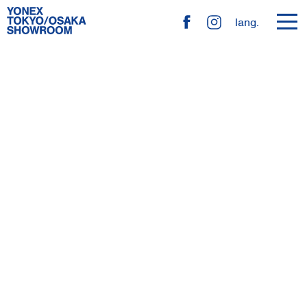
toggl
lang.
navig