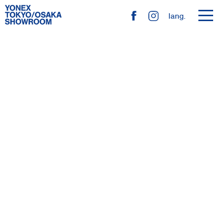
toggl
lang.
navig