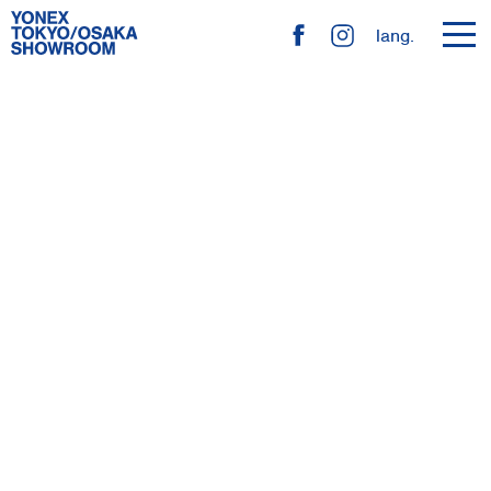
toggl
lang.
navig