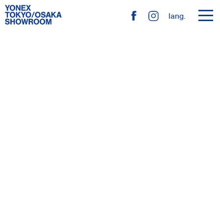
toggl
lang.
navig