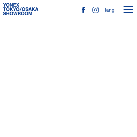
toggl
lang.
navig