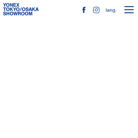
toggl
lang.
navig