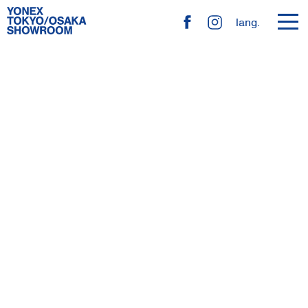
toggl
lang.
navig