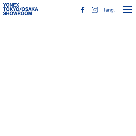
toggl
lang.
navig