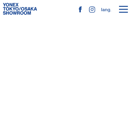
toggl
lang.
navig